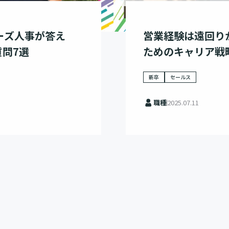
ーズ人事が答え
営業経験は遠回り
問7選
ためのキャリア戦
新卒
セールス
職種
2025.07.11