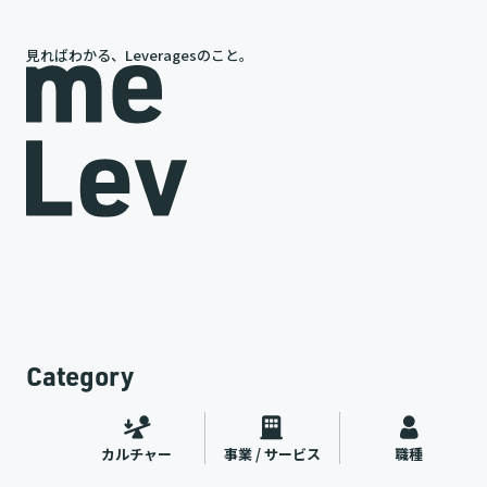
見ればわかる、Leveragesのこと。
岩槻が語る、レバレジーズの今と未来
途
代表インタビュー
ャー
2026.07.09
Category
カルチャー
事業 / サービス
職種