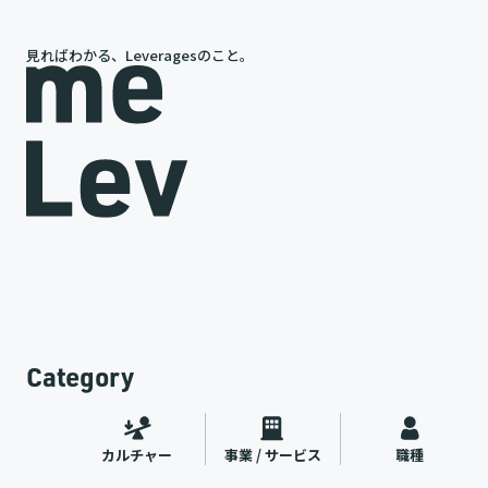
見ればわかる、Leveragesのこと。
代表・岩槻が語る、レバレジーズの今と未来
新卒
中途
代表インタビュー
カルチャー
2026.07.09
Category
カルチャー
事業 / サービス
職種