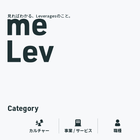
見ればわかる、Leveragesのこと。
岩槻が語る、レバレジーズの今と未来
途
代表インタビュー
ャー
2026.07.09
Category
カルチャー
事業 / サービス
職種