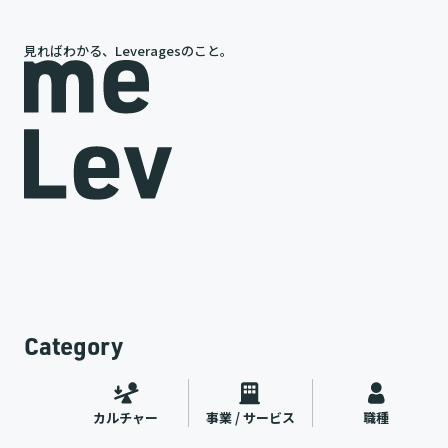
見ればわかる、Leveragesのこと。
岩槻が語る、レバレジーズの今と未来
途
代表インタビュー
ャー
2026.07.09
Category
カルチャー
事業 / サービス
職種