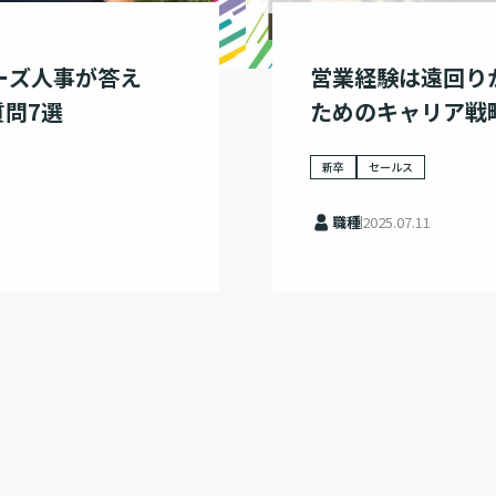
ーズ人事が答え
営業経験は遠回り
問7選
ためのキャリア戦
新卒
セールス
職種
2025.07.11