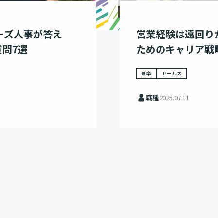
ーズ人事が答え
営業経験は遠回り
問7選
ためのキャリア戦
新卒
セールス
職種
2025.07.11