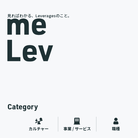
見ればわかる、Leveragesのこと。
岩槻が語る、レバレジーズの今と未来
途
代表インタビュー
ャー
2026.07.09
Category
カルチャー
事業 / サービス
職種