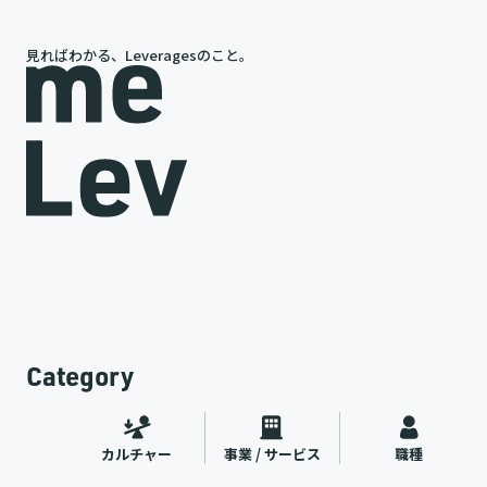
見ればわかる、Leveragesのこと。
岩槻が語る、レバレジーズの今と未来
途
代表インタビュー
ャー
2026.07.09
Category
カルチャー
事業 / サービス
職種