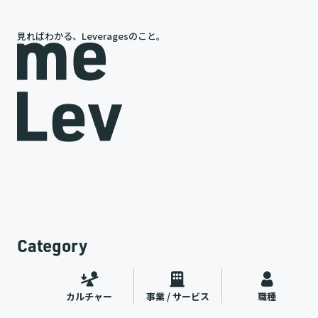
見ればわかる、Leveragesのこと。
岩槻が語る、レバレジーズの今と未来
途
代表インタビュー
ャー
2026.07.09
Category
カルチャー
事業 / サービス
職種