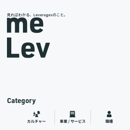
見ればわかる、Leveragesのこと。
代表・岩槻が語る、レバレジーズの今と未来
新卒
中途
代表インタビュー
カルチャー
2026.07.09
Category
カルチャー
事業 / サービス
職種