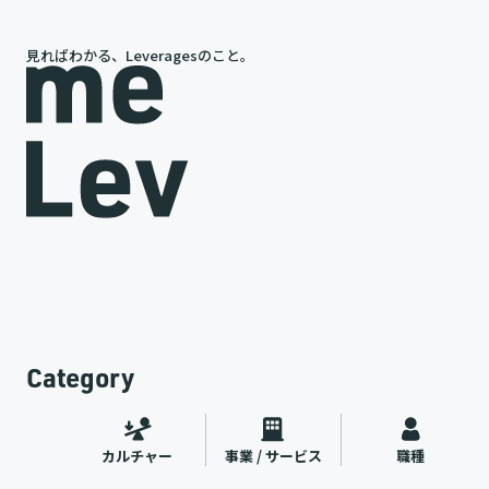
見ればわかる、Leveragesのこと。
岩槻が語る、レバレジーズの今と未来
途
代表インタビュー
ャー
2026.07.09
Category
カルチャー
事業 / サービス
職種