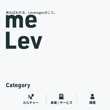
見ればわかる、Leveragesのこと。
岩槻が語る、レバレジーズの今と未来
途
代表インタビュー
ャー
2026.07.09
Category
カルチャー
事業 / サービス
職種