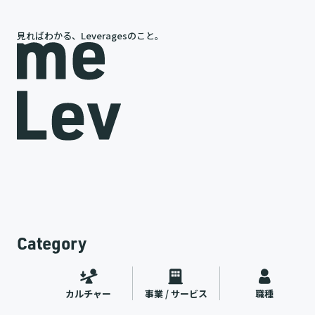
見ればわかる、Leveragesのこと。
岩槻が語る、レバレジーズの今と未来
途
代表インタビュー
ャー
2026.07.09
Category
カルチャー
事業 / サービス
職種