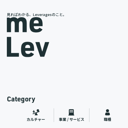
見ればわかる、Leveragesのこと。
岩槻が語る、レバレジーズの今と未来
途
代表インタビュー
ャー
2026.07.09
Category
カルチャー
事業 / サービス
職種