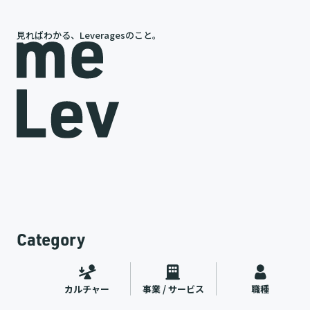
見ればわかる、Leveragesのこと。
岩槻が語る、レバレジーズの今と未来
途
代表インタビュー
ャー
2026.07.09
Category
カルチャー
事業 / サービス
職種