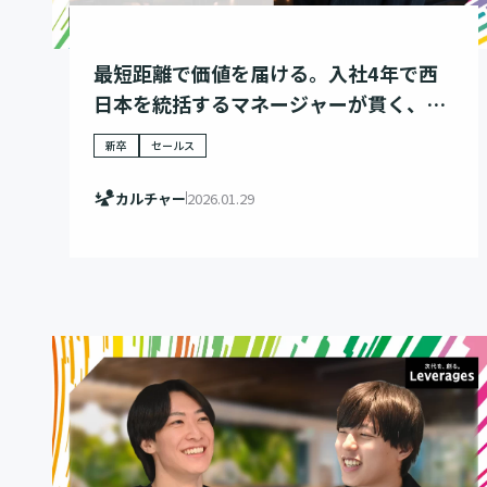
最短距離で価値を届ける。入社4年で西
日本を統括するマネージャーが貫く、プ
ロとしての誠実さ。
新卒
セールス
カルチャー
2026.01.29