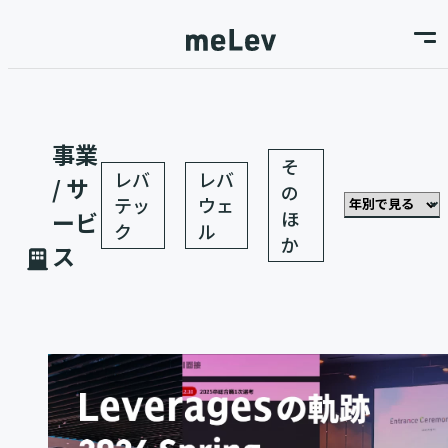
事業
そ
レバ
レバ
/ サ
の
テッ
ウェ
ほ
ービ
ク
ル
か
ス