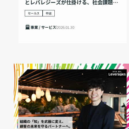
とレバレジーズが仕掛ける、社会課題解
決への挑戦
セールス
中途
事業 / サービス
2026.01.30