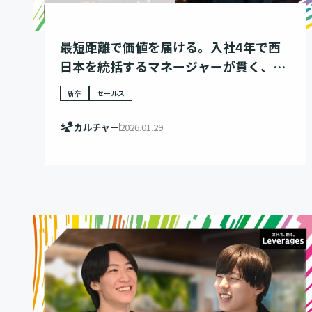
最短距離で価値を届ける。入社4年で西
日本を統括するマネージャーが貫く、プ
ロとしての誠実さ。
新卒
セールス
カルチャー
2026.01.29