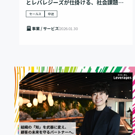
とレバレジーズが仕掛ける、社会課題解
決への挑戦
セールス
中途
事業 / サービス
2026.01.30