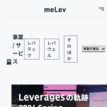
事業
そ
レバ
レバ
/ サ
の
テッ
ウェ
ほ
ービ
ク
ル
か
ス