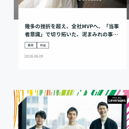
幾多の挫折を超え、全社MVPへ。「当事
者意識」で切り拓いた、泥まみれの事業
家の歩み
新卒
中途
2026.06.09