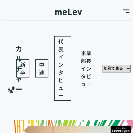
代
カ
表
事業
イ
ル
部長
新
中
ン
チ
イン
卒
途
タ
タビ
ャ
ビ
ュー
ー
ュ
ー