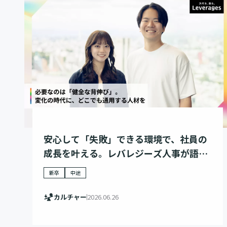
安心して「失敗」できる環境で、社員の
成長を叶える。レバレジーズ人事が語
る、人材育成戦略
新卒
中途
カルチャー
2026.06.26