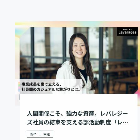
人間関係こそ、強力な資産。レバレジー
ズ社員の結束を支える部活動制度「レバ
カツ」
新卒
中途