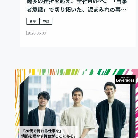
幾多の挫折を超え、全社MVPへ。「当事
者意識」で切り拓いた、泥まみれの事業
家の歩み
新卒
中途
2026.06.09