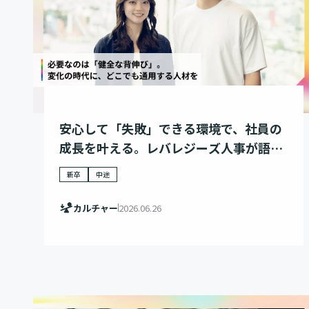
安心して「失敗」できる環境で、社員の
成長を叶える。レバレジーズ人事が語
る、人材育成戦略
新卒
中途
カルチャー
2026.06.26