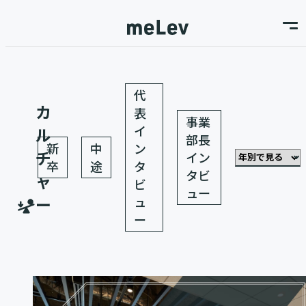
代
カ
表
事業
イ
ル
部長
新
中
ン
チ
イン
卒
途
タ
タビ
ャ
ビ
ュー
ー
ュ
ー