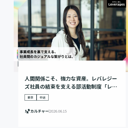
人間関係こそ、強力な資産。レバレジー
ズ社員の結束を支える部活動制度「レバ
カツ」
新卒
中途
カルチャー
2026.06.15