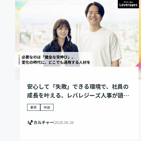
安心して「失敗」できる環境で、社員の
成長を叶える。レバレジーズ人事が語
る、人材育成戦略
新卒
中途
カルチャー
2026.06.26