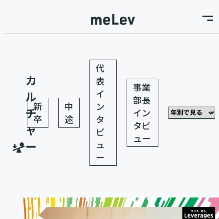
代
カ
表
事業
イ
ル
部長
新
中
ン
チ
イン
卒
途
タ
タビ
ャ
ビ
ュー
ー
ュ
ー