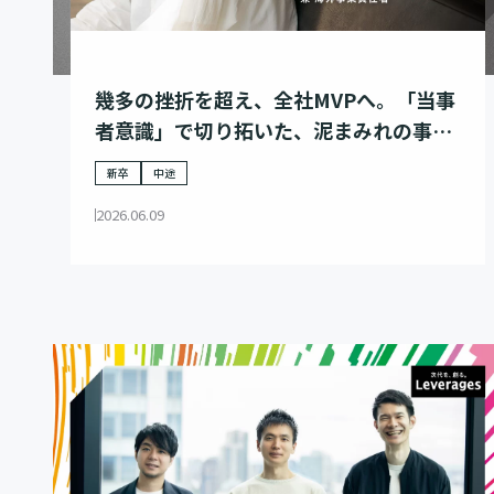
幾多の挫折を超え、全社MVPへ。「当事
者意識」で切り拓いた、泥まみれの事業
家の歩み
新卒
中途
2026.06.09