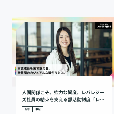
人間関係こそ、強力な資産。レバレジー
ズ社員の結束を支える部活動制度「レバ
カツ」
新卒
中途