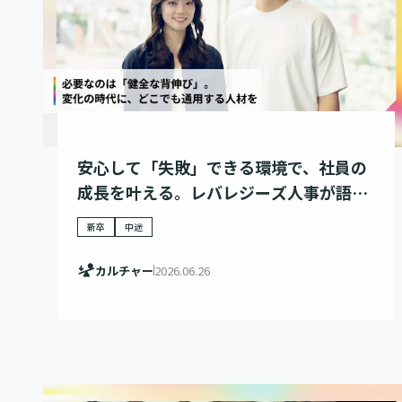
安心して「失敗」できる環境で、社員の
成長を叶える。レバレジーズ人事が語
る、人材育成戦略
新卒
中途
カルチャー
2026.06.26