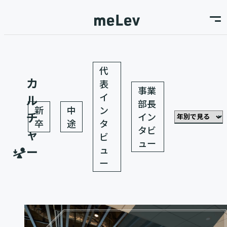
代
カ
表
事業
イ
ル
部長
新
中
ン
チ
イン
卒
途
タ
タビ
ャ
ビ
ュー
ー
ュ
ー