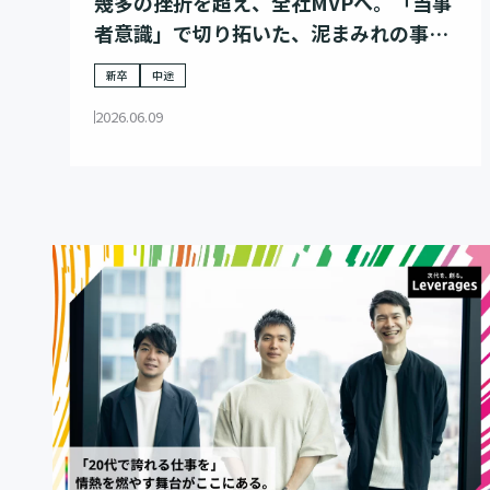
幾多の挫折を超え、全社MVPへ。「当事
者意識」で切り拓いた、泥まみれの事業
家の歩み
新卒
中途
2026.06.09