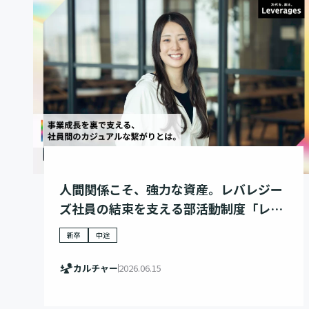
人間関係こそ、強力な資産。レバレジー
ズ社員の結束を支える部活動制度「レバ
カツ」
新卒
中途
カルチャー
2026.06.15