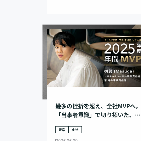
幾多の挫折を超え、全社MVPへ
「当事者意識」で切り拓いた、泥
まみれの事業家の歩み
新卒
中途
2026.06.09