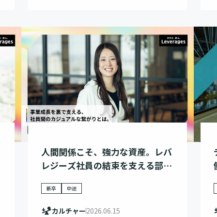
人間関係こそ、強力な資産。レバ
レジーズ社員の結束を支える部活
動制度「レバカツ」
新卒
中途
カルチャー
2026.06.15