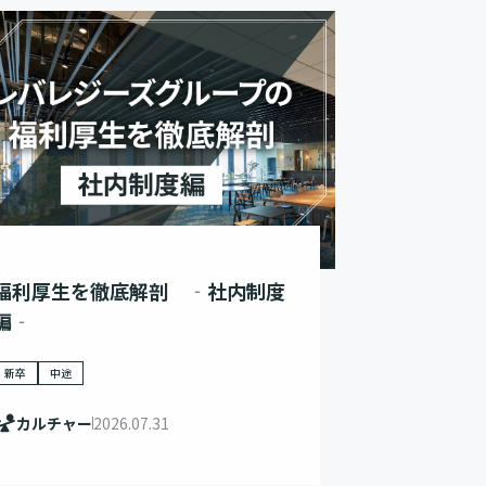
福利厚生を徹底解剖 ‐社内制度
編‐
新卒
中途
カルチャー
2026.07.31