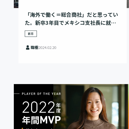
「海外で働く＝総合商社」だと思ってい
た。新卒3年目でメキシコ支社長に就任
した僕がレバレジーズを選んだ理由
新卒
職種
2024.02.20