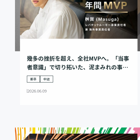
幾多の挫折を超え、全社MVPへ。「当事
者意識」で切り拓いた、泥まみれの事業
家の歩み
新卒
中途
2026.06.09