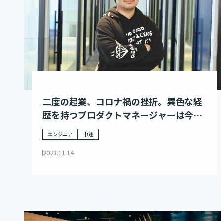
二度の起業、コロナ禍の挫折。異色な経
歴を持つプロダクトマネージャーは今、
メガベンチャーの中枢で事業創りに奮闘
エンジニア
中途
する。
2023.11.14