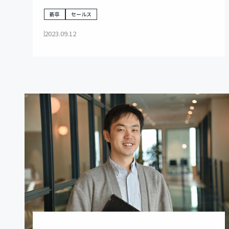
くりだせる手腕とは
新卒
セールス
2023.09.12