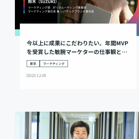
今以上に成果にこだわりたい。年間MVP
を受賞した敏腕マーケターの仕事観と
は。
新卒
マーケティング
2023.12.05