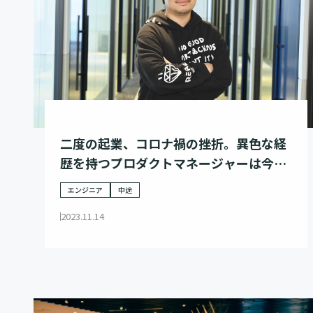
二度の起業、コロナ禍の挫折。異色な経
歴を持つプロダクトマネージャーは今、
メガベンチャーの中枢で事業創りに奮闘
エンジニア
中途
する。
2023.11.14