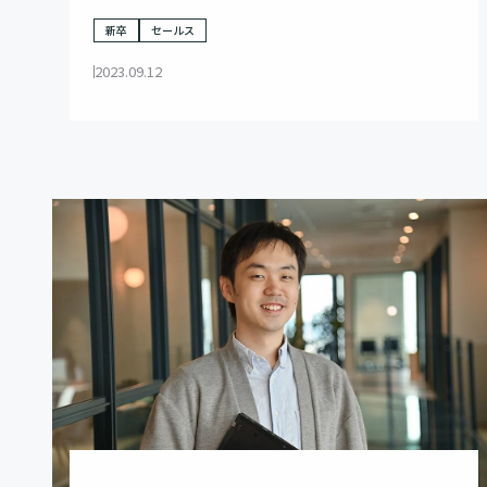
くりだせる手腕とは
新卒
セールス
2023.09.12