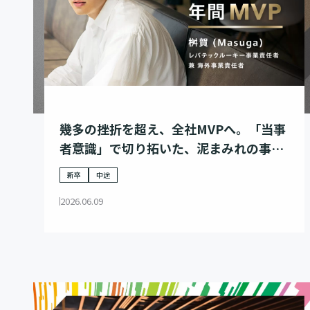
幾多の挫折を超え、全社MVPへ。「当事
者意識」で切り拓いた、泥まみれの事業
家の歩み
新卒
中途
2026.06.09