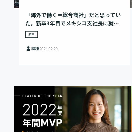
「海外で働く＝総合商社」だと思ってい
た。新卒3年目でメキシコ支社長に就任
した僕がレバレジーズを選んだ理由
新卒
職種
2024.02.20