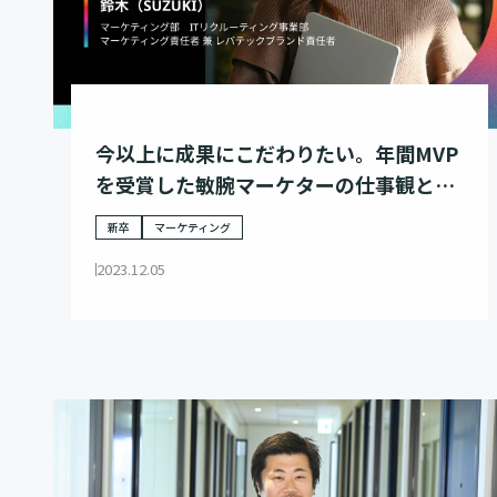
今以上に成果にこだわりたい。年間MVP
を受賞した敏腕マーケターの仕事観と
は。
新卒
マーケティング
2023.12.05