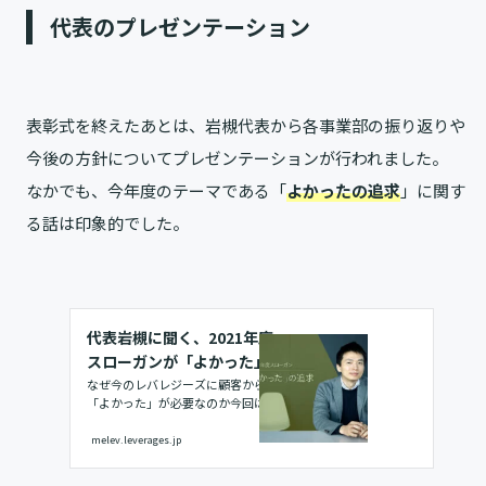
代表のプレゼンテーション
表彰式を終えたあとは、岩槻代表から各事業部の振り返りや
今後の方針についてプレゼンテーションが行われました。
なかでも、今年度のテーマである「
よかったの追求
」に関す
る話は印象的でした。
代表岩槻に聞く、2021年度
スローガンが「よかった」の
追求になった理由
なぜ今のレバレジーズに顧客からの
「よかった」が必要なのか今回はよ
ろしくお願いします。早速ですが、
今年のスローガンはなぜ「よかった
melev.leverages.jp
の追求」になったのでしょうか？
「よかったの追求」は言葉だけ聞く