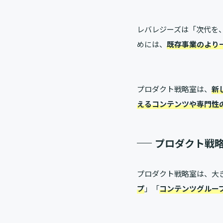
レバレジーズは「次代を
めには、
既存事業のより
プロダクト戦略室は、
新
えるコンテンツや専門性
プロダクト戦
プロダクト戦略室は、大
プ
」「
コンテンツグルー