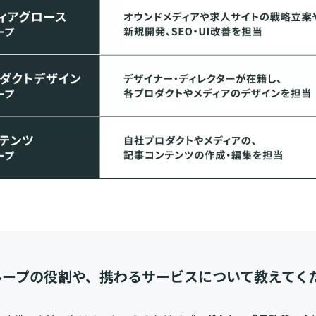
ループの役割や、携わるサービスについて教えてく