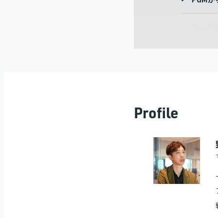
データ
最後に
Profile