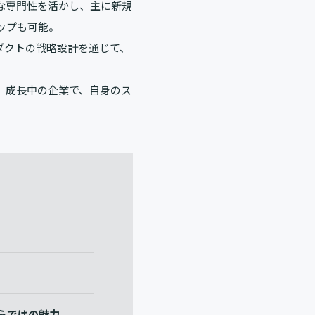
な専門性を活かし、主に新規
ップも可能。
ダクトの戦略設計を通じて、
。成長中の企業で、自身のス
らではの魅力