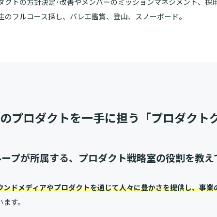
ダクトの方針決定･改善やメンバーのミッションマネジメント、採
生のフルコース探し、バレエ鑑賞、登山、スノーボード。
ズのプロダクトを一手に担う「プロダクト
ループが所属する、プロダクト戦略室の役割を教え
ウンドメディアやプロダクトを通じて人々に豊かさを提供し、事業
います。