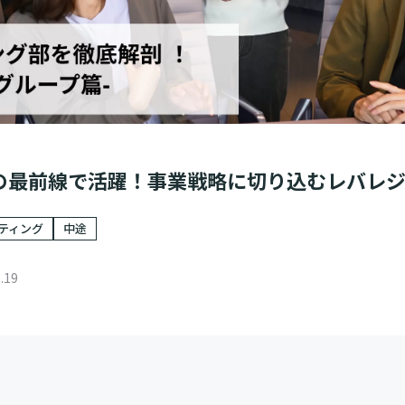
の最前線で活躍！事業戦略に切り込むレバレジ
ティング
中途
.19