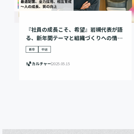
『社員の成長こそ、希望』岩槻代表が語
る、新年間テーマと組織づくりへの情
熱。
新卒
中途
カルチャー
2025.05.15