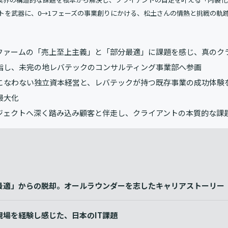
トを武器に、0→1フェーズの事業創りにかける、松土さんの情熱と挑戦の軌
ファームの「売上至上主義」と「部分最適」に課題を感じ、真のク
指し、未完の地レバテックのコンサルティング事業部へ参画
こなわない独立資本経営と、レバテックが持つ既存事業の成功体験
最大化
ジェクトへ深く踏み込み顧客と伴走し、クライアントの本質的な課
最適」からの脱却。オールラウンダーを志したキャリアストーリー
現場を経験し感じた、日本のIT課題