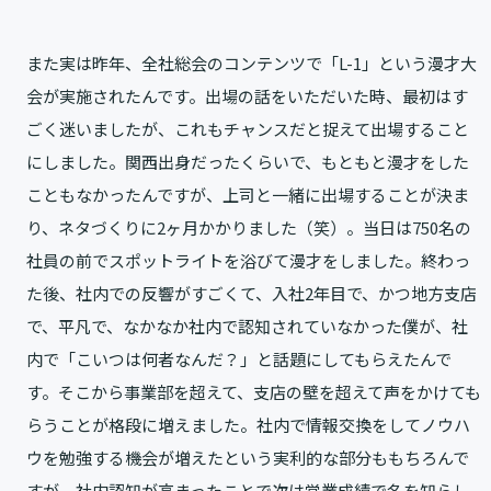
また実は昨年、全社総会のコンテンツで「L-1」という漫才大
会が実施されたんです。出場の話をいただいた時、最初はす
ごく迷いましたが、これもチャンスだと捉えて出場すること
にしました。関西出身だったくらいで、もともと漫才をした
こともなかったんですが、上司と一緒に出場することが決ま
り、ネタづくりに2ヶ月かかりました（笑）。当日は750名の
社員の前でスポットライトを浴びて漫才をしました。終わっ
た後、社内での反響がすごくて、入社2年目で、かつ地方支店
で、平凡で、なかなか社内で認知されていなかった僕が、社
内で「こいつは何者なんだ？」と話題にしてもらえたんで
す。そこから事業部を超えて、支店の壁を超えて声をかけても
らうことが格段に増えました。社内で情報交換をしてノウハ
ウを勉強する機会が増えたという実利的な部分ももちろんで
すが、社内認知が高まったことで次は営業成績で名を知らし