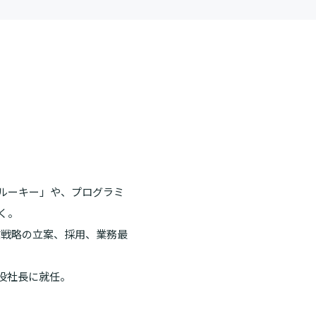
クルーキー」や、プログラミ
く。
事業戦略の立案、採用、業務最
行役社長に就任。