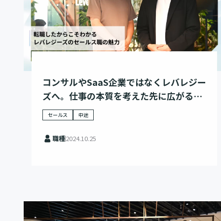
コンサルやSaaS企業ではなくレバレジー
ズへ。仕事の本質を考えた先に広がる新
たな可能性
セールス
中途
職種
2024.10.25