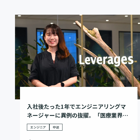
入社後たった1年でエンジニアリングマ
ネージャーに異例の抜擢。「医療業界の
課題解決」に向き合い続ける開発組織と
エンジニア
中途
は。