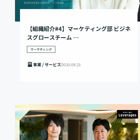
【組織紹介#4】マーケティング部 ビジネ
スグロースチーム
– 「ビジネスグロースチーム」によるオ
マーケティング
ペレーショナル・エクセレンスの実現 –
事業 / サービス
2020.09.23