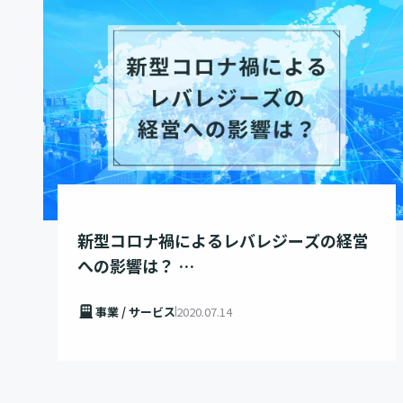
新型コロナ禍によるレバレジーズの経営
への影響は？
– 需要が続く市場への分散投資で、不況
事業 / サービス
2020.07.14
に強い事業ポートフォリオへ –