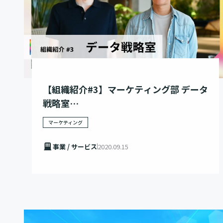
【組織紹介#3】マーケティング部 データ
戦略室
– あらゆるデータで事業のゲームチェン
マーケティング
ジを仕掛ける-
事業 / サービス
2020.09.15