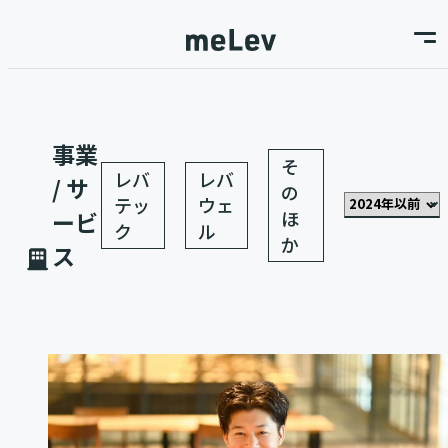
事業
そ
レバ
レバ
/ サ
の
テッ
ウェ
ほ
ービ
ク
ル
か
ス