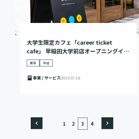
大学生限定カフェ「career ticket
cafe」 早稲田大学前店オープニングイベ
ントの様子をリポート
新卒
中途
事業 / サービス
2019.07.18
1
2
3
4