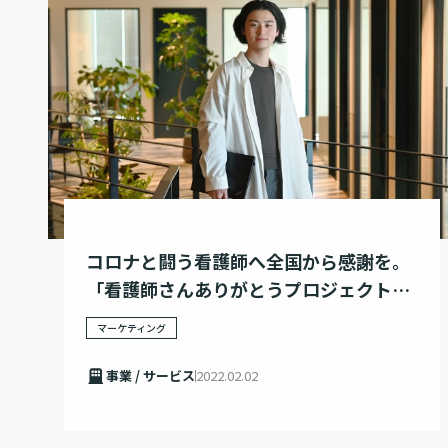
コロナと闘う看護師へ全国から感謝を。
「看護師さんありがとうプロジェクト」
にかけた想い
マーケティング
事業 / サービス
2022.02.02