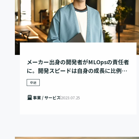
メーカー出身の開発者がMLOpsの責任者
に。開発スピードは自身の成長に比例す
る。
中途
事業 / サービス
2023.07.25