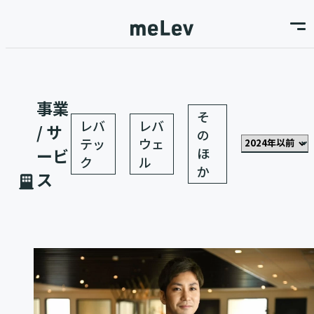
事業
そ
レバ
レバ
/ サ
の
テッ
ウェ
ほ
ービ
ク
ル
か
ス