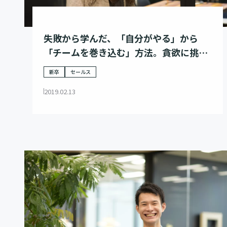
失敗から学んだ、「自分がやる」から
「チームを巻き込む」方法。貪欲に挑戦
して自らの幅を広げた若手リーダーの話
新卒
セールス
2019.02.13