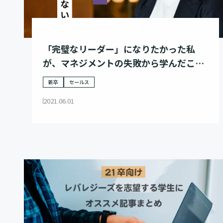
「完璧なリーダー」になりたかった私
が、マネジメントの失敗から学んだこ
と。
新卒
セールス
2021.06.01