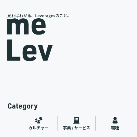
見ればわかる、Leveragesのこと。
岩槻が語る、レバレジーズの今と未来
途
代表インタビュー
ャー
2026.07.09
Category
カルチャー
事業 / サービス
職種