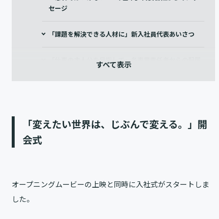
セージ
「課題を解決できる人材に」新入社員代表あいさつ
「仕事の主人公を目指して」各事業責任者からの配属
発表
「主体的に行動し、仕事を楽しむ」閉会式
「変えたい世界は、じぶんで変える。」開
「自ら環境を切り開く」新入社員インタビュー
会式
終わりに
オープニングムービーの上映と同時に入社式がスタートしま
した。