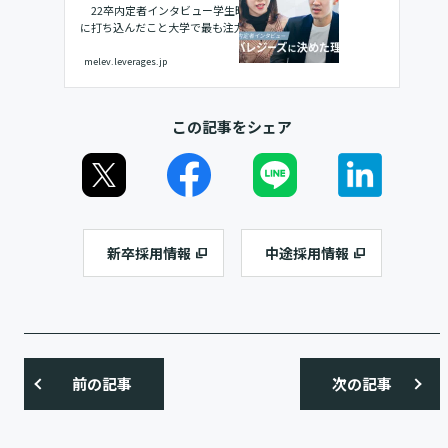
22卒内定者インタビュー学生時代
に打ち込んだこと大学で最も注力し
たことを教えてください。布袋私は
アイドルのコピーダンスサークルの
melev.leverages.jp
活動に力を入れていました。なかで
も、毎年夏と冬の年2回開催され、全
国から約200チームが参加する大会で
この記事をシェア
優勝する...
新卒採用情報
中途採用情報
前の記事
次の記事