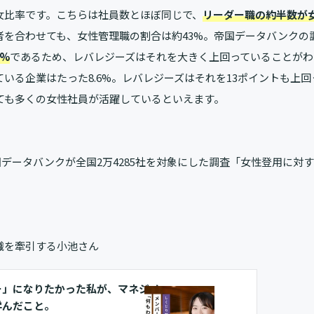
女比率です。こちらは社員数とほぼ同じで、
リーダー職の約半数が
者を合わせても、女性管理職の割合は約43%。帝国データバンクの
9%
であるため、レバレジーズはそれを大きく上回っていることがわ
ている企業はたった8.6%。レバレジーズはそれを13ポイントも上
ても多くの女性社員が活躍しているといえます。
国データバンクが全国2万4285社を対象にした調査「
女性登用に対す
織を牽引する小池さん
ー」になりたかった私が、マネジメ
学んだこと。