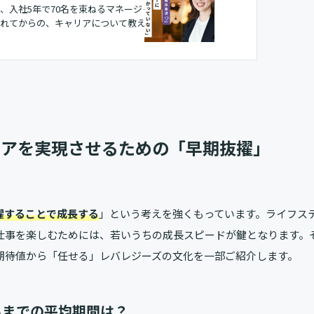
、入社5年で70名を束ねるマネージャー
れてからの、キャリアについて教えて
IT専門職の人材プラットフォームである
配属され、法人営業をしていました。
...
リアを実現させるための「早期抜擢」
擢することで成長する
」という考えを強くもっています。ライフス
仕事を楽しむためには、若いうちの成長スピードが鍵となります。
期待値から「任せる」レバレジーズの文化を一部ご紹介します。
るまでの平均期間は？