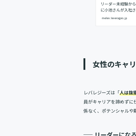
リーダー未経験から
に小池さんが入社さ
ください入社後は、
melev.leverages.jp
レバテック事業部へ
新卒2年目からリーダー
女性のキャ
レバレジーズは「
人は抜
員がキャリアを諦めずに
係なく、ポテンシャルや
リーダーにな