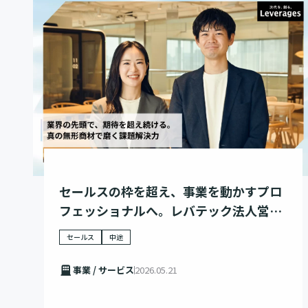
セールスの枠を超え、事業を動かすプロ
フェッショナルへ。レバテック法人営業
のキャリアに迫る
セールス
中途
事業 / サービス
2026.05.21