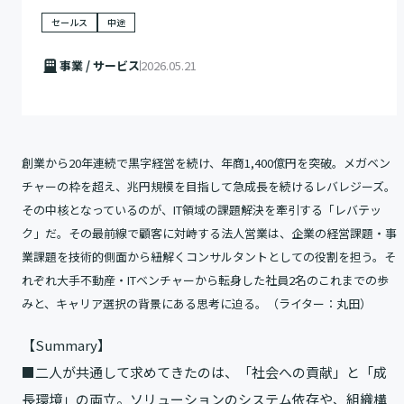
セールス
中途
事業 / サービス
2026.05.21
創業から20年連続で黒字経営を続け、年商1,400億円を突破。メガベン
チャーの枠を超え、兆円規模を目指して急成長を続けるレバレジーズ。
その中核となっているのが、IT領域の課題解決を牽引する「レバテッ
ク」だ。その最前線で顧客に対峙する法人営業は、企業の経営課題・事
業課題を技術的側面から紐解くコンサルタントとしての役割を担う。そ
れぞれ大手不動産・ITベンチャーから転身した社員2名のこれまでの歩
みと、キャリア選択の背景にある思考に迫る。（ライター：丸田）
【Summary】
■二人が共通して求めてきたのは、「社会への貢献」と「成
長環境」の両立。ソリューションのシステム依存や、組織構