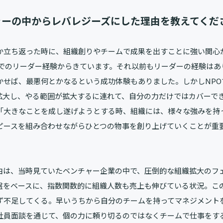
ャーの中からレバレジーズにした理由を教えてくだ
か立ち返った時に、組織創りやチームで成果を出すことに強い関心
Oでのリーダー経験からきています。それ以前もリーダーの経験はあ
かせば、最悪何とかなるという成功体験もありました。しかしNPO
拡大し、やる範囲が拡大するに連れて、自分の力だけではカバーで
「大きなことを成し遂げようとする時、組織には、様々な強みを持
ピースを組み合わせながらひとつの物事を創り上げていくことが重
由は、当時見ていたベンチャー企業の中で、圧倒的な組織拡大のフ
盤をベースに、指数関数的に組織人数も売上も伸びている状況。こ
ず不足してくる。早いうちから自分のチームを持ってマネジメント
社員面談を通じて、個の力に頼り切るのではなくチームで仕事をす