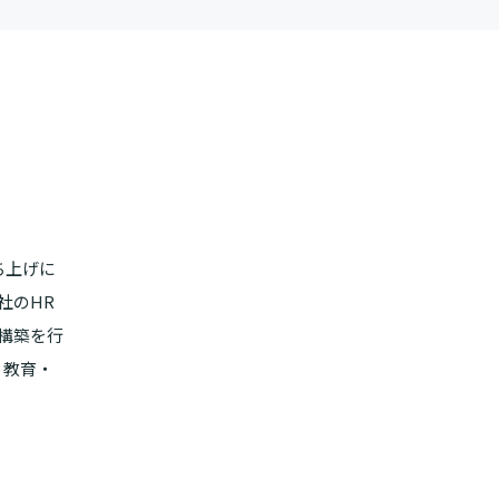
ち上げに
社のHR
の構築を行
・教育・