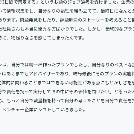
を3日間で策定する」というお題のジョブ選考を受けました。企業の
いて情報収集をし、自分なりの論理を組み立てて、最終日になんと
あります。問題発見をしたり、課題解決のストーリーを考えること
た社員さんも本当に優秀な方ばかりでした。しかし、最終的なプラ
時に、物足りなさを感じてしまったんです。
ンは、自分では精一杯作ったプランでしたし、自分なりのベストな
トはあくまでもアドバイザーであり、結局最後にそのプランの実施
主体的に関わることまではできない可能性がある点にもどかしさを
分で責任を持って実行して世の中にその価値を問いたい」と思った
じ、もっと自分で裁量権を持って自分の考えたことを自分で責任を
、ベンチャー企業にシフトしていきました。