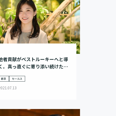
他者貢献がベストルーキーへと導
く。真っ直ぐに寄り添い続けた先
に見た景色
新卒
セールス
2021.07.13