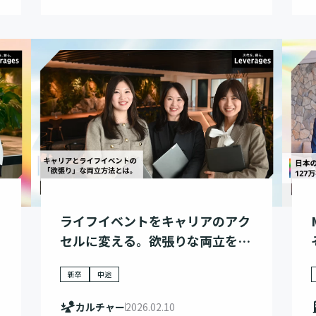
ライフイベントをキャリアのアク
セルに変える。欲張りな両立を叶
える「攻め」の選択。
新卒
中途
カルチャー
2026.02.10