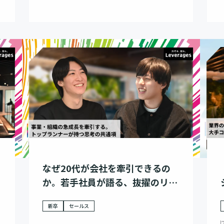
なぜ20代が会社を牽引できるの
か。若手社員が語る、抜擢のリア
ル
新卒
セールス