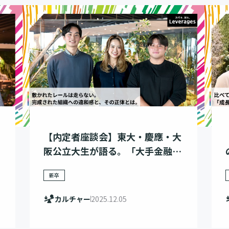
【内定者座談会】東大・慶應・大
阪公立大生が語る。「大手金融」
ではなく、あえてレバレジーズを
新卒
選んだ理由
カルチャー
2025.12.05