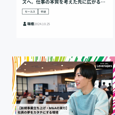
ズへ。仕事の本質を考えた先に広がる新
たな可能性
セールス
中途
職種
2024.10.25