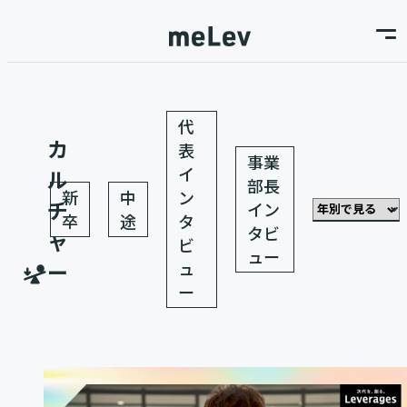
代
カ
表
事業
イ
ル
部長
新
中
ン
チ
イン
卒
途
タ
タビ
ャ
ビ
ュー
ー
ュ
ー