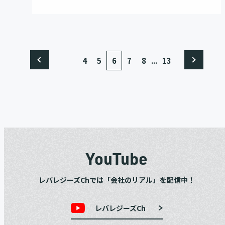
...
4
5
6
7
8
13
YouTube
レバレジーズChでは「会社のリアル」を配信中！
レバレジーズCh