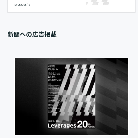
(Leverages)は20周年を迎えました。これまでの歩み
leverages.jp
と事業創造の取り組みについて詳しくご紹介していま
す。
新聞への広告掲載