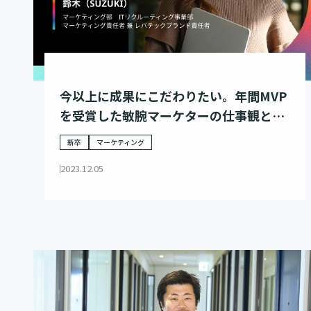
今以上に成果にこだわりたい。年間MVP
を受賞した敏腕マーケターの仕事観と
は。
新卒
マーケティング
2023.12.05