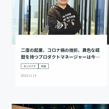
二度の起業、コロナ禍の挫折。異色な経
歴を持つプロダクトマネージャーは今、
メガベンチャーの中枢で事業創りに奮闘
エンジニア
中途
する。
2023.11.14