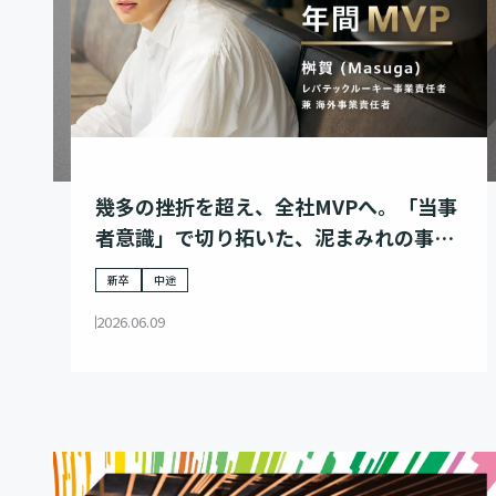
幾多の挫折を超え、全社MVPへ。「当事
者意識」で切り拓いた、泥まみれの事業
家の歩み
新卒
中途
2026.06.09