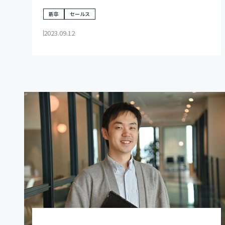
くりだせる手腕とは
新卒
セールス
2023.09.12