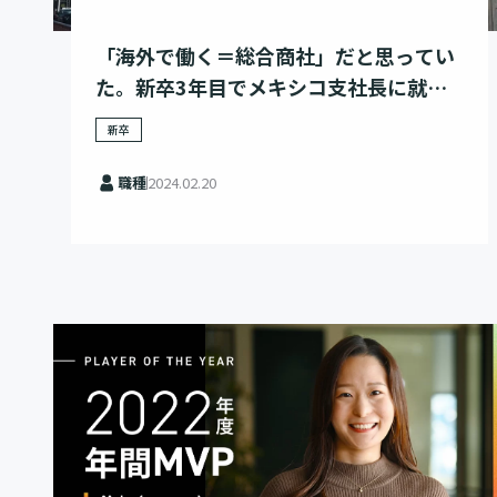
「海外で働く＝総合商社」だと思ってい
た。新卒3年目でメキシコ支社長に就任
した僕がレバレジーズを選んだ理由
新卒
職種
2024.02.20