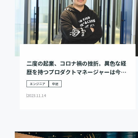
二度の起業、コロナ禍の挫折。異色な経
歴を持つプロダクトマネージャーは今、
メガベンチャーの中枢で事業創りに奮闘
エンジニア
中途
する。
2023.11.14