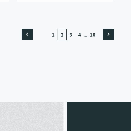
...
1
2
3
4
10
e