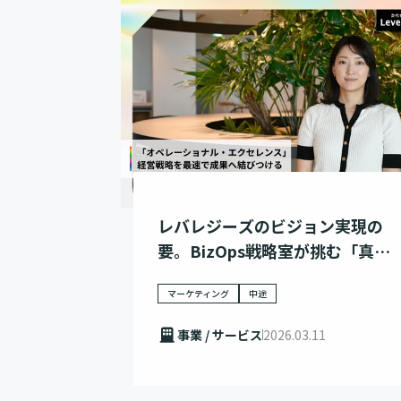
レバレジーズのビジョン実現の
要。BizOps戦略室が挑む「真の
DX」
マーケティング
中途
事業 / サービス
2026.03.11