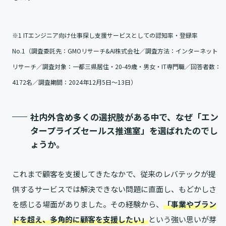
※1 ITエンジニア向け仕事探し支援サービスとしての認知率・登録率
No.1（調査委託先：GMOリサーチ&AI株式会社／調査方法：インターネット
リサーチ／調査対象：一都三県居住・20-49歳・男女・IT専門職／回答者数：
4172名／調査期間：2024年12月5日～13日）
社内外含め多くの選択肢がある中で、なぜ「エン
タープライズセールス推進室」を選ばれたのでし
ょうか。
これまで顧客を支援してきたなかで、従来のレバテックが提
供するサービスでは解決できない問題に直面し、もどかしさ
を感じる場面がありました。その経験から、
「
事業やブラン
ドを超え、多角的に顧客を支援したい
」
という強い思いが芽