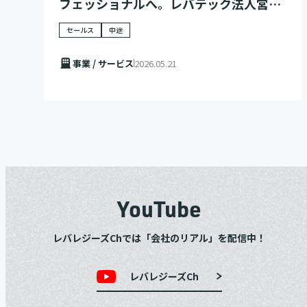
フェッショナルへ。レバテック法人営業
のキャリアに迫る
セールス
中途
事業 / サービス
2026.05.21
YouTube
レバレジーズChでは「会社のリアル」を配信中！
レバレジーズCh